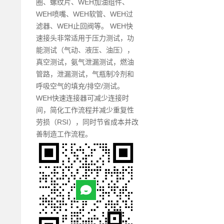
圈、螺纹片、WEH加油组件、
WEH喷嘴、WEH软管、WEH过
滤器、WEH止回阀等。 WEH快
速接头非常适用于压力测试，功
能测试（气动、液压、油压），
真空测试，氨气泄漏测试，燃油
管路，泄漏测试，气瓶制冷剂和
呼吸空气的填充/排空/测试。
WEH快速连接器可减少连接时
间，简化工作流程并减少重复性
劳损（RSI），同时节省成本并改
善制造工作流程。