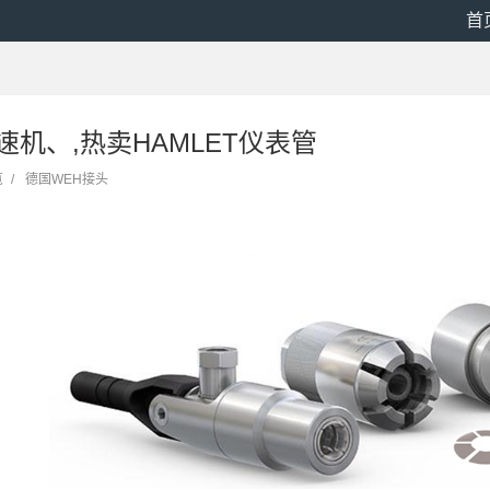
首
减速机、,热卖HAMLET仪表管
览
/
德国WEH接头