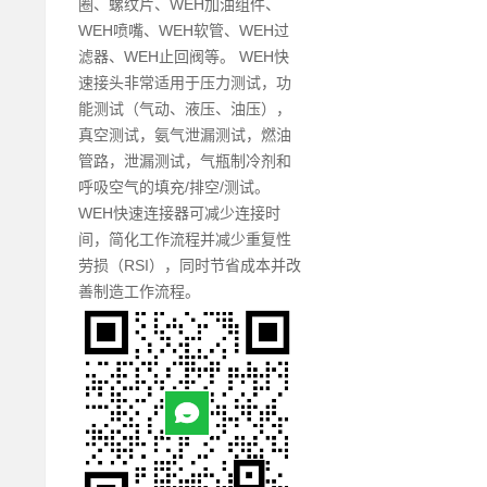
圈、螺纹片、WEH加油组件、
WEH喷嘴、WEH软管、WEH过
滤器、WEH止回阀等。 WEH快
速接头非常适用于压力测试，功
能测试（气动、液压、油压），
真空测试，氨气泄漏测试，燃油
管路，泄漏测试，气瓶制冷剂和
呼吸空气的填充/排空/测试。
WEH快速连接器可减少连接时
间，简化工作流程并减少重复性
劳损（RSI），同时节省成本并改
善制造工作流程。