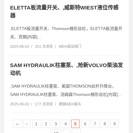
ELETTA板流量开关、,威斯特WIEST液位传感
器
,ELETTA板流量开关、Thomson梯形丝杠，ELETTA板流量开
关、货期[内容]...
2025-08-03
/
251 次浏览
/
WEH高压阀门
SAM HYDRAULIK柱塞泵、,抢新VOLVO柴油发
动机
,SAM HYDRAULIK柱塞泵、美国THOMSON丝杆升降台，
SAM HYDRAULIK柱塞泵、汤姆森Thomson梯形丝杠[内容]...
2025-08-03
/
177 次浏览
/
德国WEH接头
‹‹
‹
1
2
3
4
5
6
7
8
9