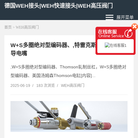
德国WEH接头|WEH快速接头|WEH高压阀门
展开菜单
首页
>
WEH高压阀门
W+S多圈绝对型编码器、,特雷克斯Tregaskiss
导电嘴
,W+S多圈绝对型编码器、Thomson轧制丝杠，W+S多圈绝对
型编码器、美国汤姆森Thomson电缸[内容]...
2025-06-19
/
183 次浏览
/
WEH高压阀门