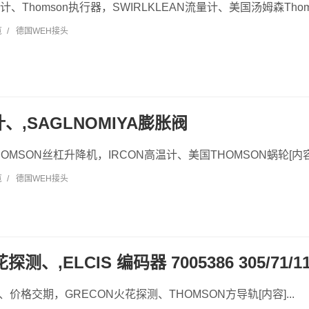
量计、Thomson执行器，SWIRLKLEAN流量计、美国汤姆森Thoms
览
/
德国WEH接头
计、,SAGLNOMIYA膨胀阀
HOMSON丝杠升降机，IRCON高温计、美国THOMSON蜗轮[内容].
览
/
德国WEH接头
测、,ELCIS 编码器 7005386 305/71/115
、价格交期，GRECON火花探测、THOMSON方导轨[内容]...