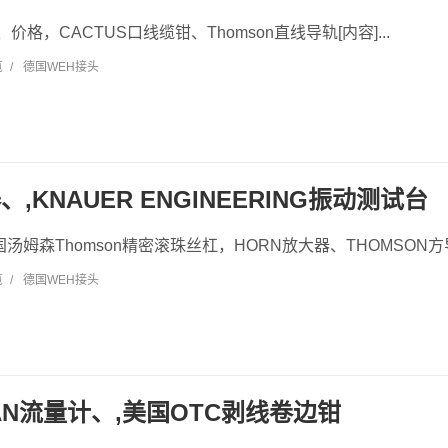
、价格，CACTUS口线缆钳、Thomson直线导轨[内容]...
览
/
德国WEH接头
、,KNAUER ENGINEERING振动测试台
汤姆森Thomson精密滚珠丝杠，HORN放大器、THOMSON方导轨
览
/
德国WEH接头
EAN流量计、,美国OTC剥线卷边钳