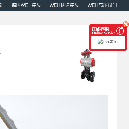
页
德国WEH接头
WEH快速接头
WEH高压阀门
.