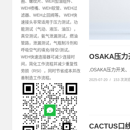
圈、螺纹片、WEH加油组件、
WEH喷嘴、WEH软管、WEH过
滤器、WEH止回阀等。 WEH快
速接头非常适用于压力测试，功
能测试（气动、液压、油压），
真空测试，氨气泄漏测试，燃油
管路，泄漏测试，气瓶制冷剂和
呼吸空气的填充/排空/测试。
OSAKA压
WEH快速连接器可减少连接时
间，简化工作流程并减少重复性
,OSAKA压力开关、
劳损（RSI），同时节省成本并改
善制造工作流程。
2025-07-20
/
153 次浏
CACTUS口