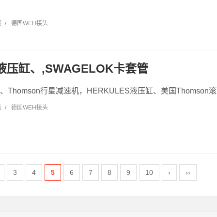
览
/
德国WEH接头
S液压缸、,SWAGELOK卡套管
缸、Thomson行星减速机，HERKULES液压缸、美国Thomson滚珠
览
/
德国WEH接头
3
4
5
6
7
8
9
10
›
››